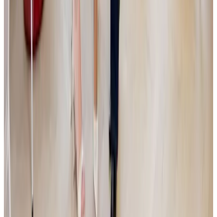
zapojení do jejich dalšího rozvoje.
Read more
Media
|
PGE
|
HN
5.6.2026
Miliardy ze Zásilkovny v pohybu. Simona
Kijonková je na nákupech rodinných firem a
odtajňuje nový projekt Primaria
Dva a půl roku po prodeji Zásilkovny odkrývá Simona Kijonková další
plány. Hodlá proinvestovat miliardy do oblastí e-commerce a
zdravotnictví. V dvojrozhovoru s investičním manažerem Jakubem
Čížkem popisuje, proč sází na aktivní provozní know-how, v čem vidí
toxicitu zakladatelů a jak připravuje své tři dospívající děti na správu
rodinného majetku.
Read more