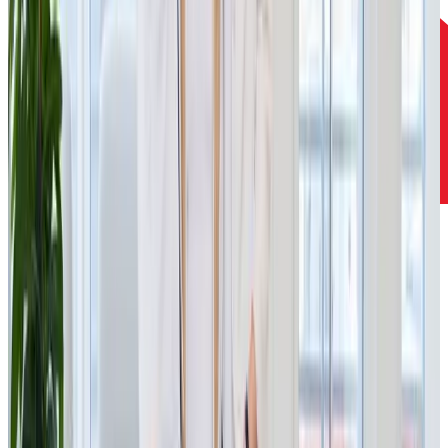
W
e
b
e
l
i
e
v
e
t
h
a
t
b
u
s
i
n
e
s
s
a
c
t
i
v
i
t
i
e
s
s
h
o
u
l
d
m
a
k
e
s
e
n
s
e
a
n
d
h
a
v
e
a
p
o
s
i
t
i
v
e
i
m
p
a
c
t
o
n
s
o
c
i
e
t
y
.
W
e
f
o
c
u
s
o
n
p
r
o
j
e
c
t
s
t
h
a
t
i
n
n
o
v
a
t
e
m
a
r
k
e
t
s
a
n
d
i
m
p
r
o
v
e
p
e
o
p
l
e
'
s
l
i
v
e
s
.
W
e
s
u
p
p
o
r
t
p
r
i
v
a
t
e
e
q
u
i
t
y
,