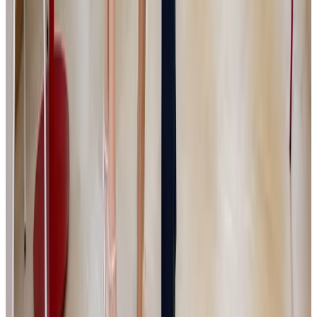
|
PGE
|
Tradeinfo
17.7.2026
Private equity není jen o penězích. „Člověk si
musí obrazně řečeno vyhrnout rukávy a
skutečně pracovat uvnitř firmy,“ říká Jakub
Čížek, Senior Investment Director JSK
Investments
Private equity – Českým firmám často nechybí dobrý produkt,
zákazníci ani ambiciózní zakladatel. Největší překážka přichází ve
chvíli, kdy podnik vyroste natolik, že jej už nelze řídit stejně jako v
začátcích. Majitel musí začít delegovat, vybudovat silnější
management a nastavit procesy, které firmě umožní pokračovat v
růstu. Právě na tuto fázi se zaměřuje investiční skupina JSK
Investments, kterou v roce 2017 založili podnikatelé Simona a Jaromír
Kijonkovi. Vedle kapitálu chce menším a středním společnostem
přinášet také provozní zkušenosti, strategickou podporu a aktivní