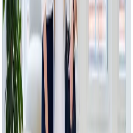
g
r
o
w
t
h
e
q
u
i
t
y
,
a
n
d
v
e
n
t
u
r
e
c
a
p
i
t
a
l
i
n
i
t
i
a
t
i
v
e
s
,
p
r
o
v
i
d
i
n
g
c
o
m
p
a
n
i
e
s
w
i
t
h
f
i
n
a
n
c
e
,
k
n
o
w
-
h
o
w
,
a
n
d
s
t
r
a
t
e
g
i
c
s
u
p
p
o
r
t
.
W
e
l
o
o
k
f
o
r
g
a
m
e
-
c
h
a
n
g
i
n
g
o
p
p
o
r
t
u
n
i
t
i
e
s
a
c
r
o
s
s
s
e
c
t
o
r
s
-
f
r
o
m
s
e
r
v
i
c
e
s
a
n
d
t
e
c
h
n
o
l
o
g
y
t
o
i
n
d
u
s
t
r
y
.
JSK Investments Private and
Growth Equity Fund I.
More about the fund
About us