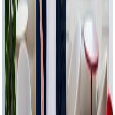
Who
is
JSK
Investments
JSK Investments is a global partner focused on small and
medium-sized enterprises, to which we bring not only
capital but, above all, support, experience, and a fair
partnership. We believe that success is born not only from
numbers but also from trust, open communication, and a
human approach. We translate our core values -
assistance, transparency, professionalism, sustainability,
and reliability - into every collaboration. We build on
innovation and humanity because it is in their balance that
we see the path to long-term growth. We are convinced
that every small and medium-sized business has the
potential to grow into a large company.
Learn more