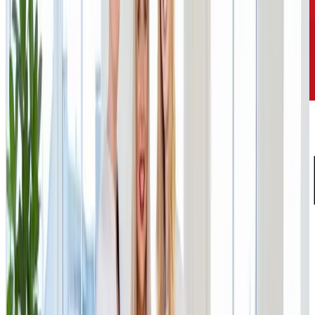
Where
Va
is
Built