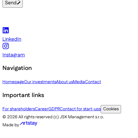
Send
LinkedIn
Instagram
Navigation
Homepage
Our investments
About us
Media
Contact
Important links
For shareholders
Career
GDPR
Contact for start-ups
Cookies
©
2026
All rights reserved (c) JSK Management s.r.o.
Made by