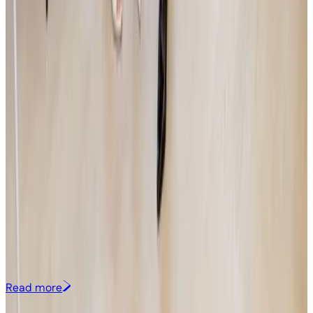
Announcement
|
JSK
12.5.2026
JSK Investments SICAV a.s. Invests in Deep-Tech
Startup Lightly: Technology for Detecting and
Analyzing Hazardous Substances
Investment group JSK Investments has invested in Czech deep-tech
startup Lightly Technologies, founded by Monika Štěpánová and
Lukáš Nejdl. The Brno-based team is developing a unique technology
that enables law enforcement and other security agencies to identify
the origin of hazardous substances directly in the field and connect
related cases across regions and continents. Lightly will use the
investment primarily to accelerate product development and
support its international expansion. The transaction is in line with the
investment strategy of the Venture Capital sub-fund.
Read more
More posts