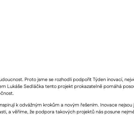
budoucnost. Proto jsme se rozhodli podpořit Týden inovací, ne
shipem Lukáše Sedláčka tento projekt prokazatelně pomáhá poso
ečnost.
í inspirují k odvážným krokům a novým řešením. Inovace nejsou 
asti, a věříme, že podpora takových projektů nás posune nejm