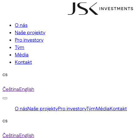
O nás
Naše projekty
Pro investory
Tým
Média
Kontakt
cs
Čeština
English
O nás
Naše projekty
Pro investory
Tým
Média
Kontakt
cs
Čeština
English