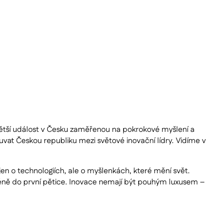
jvětší událost v Česku zaměřenou na pokrokové myšlení a
uvat Českou republiku mezi světové inovační lídry. Vidíme v
jen o technologiích, ale o myšlenkách, které mění svět.
éně do první pětice. Inovace nemají být pouhým luxusem –