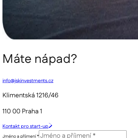
Máte nápad?
info@jskinvestments.cz
Klimentská 1216/46
110 00 Praha 1
Kontakt pro start-up
Jméno a příjmení *