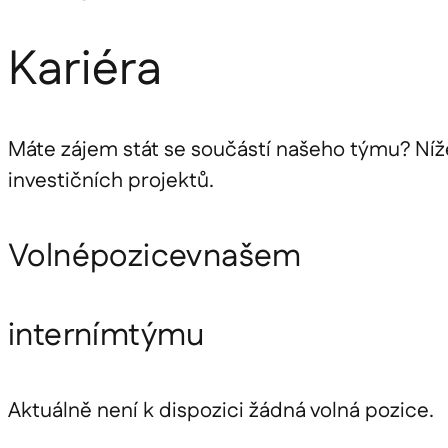
Kariéra
Máte zájem stát se součástí našeho týmu? Níž
investičních projektů.
Volné
pozice
v
našem
interním
týmu
Aktuálně není k dispozici žádná volná pozice.