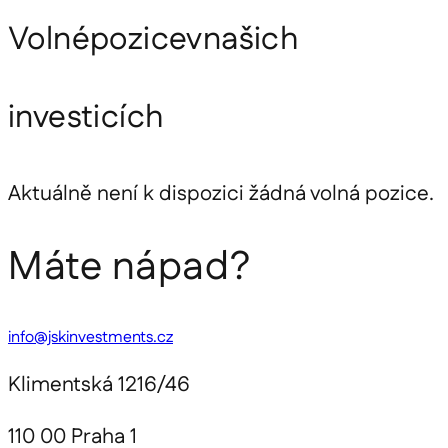
Volné
pozice
v
našich
investicích
Aktuálně není k dispozici žádná volná pozice.
Máte nápad?
info@jskinvestments.cz
Klimentská 1216/46
110 00 Praha 1