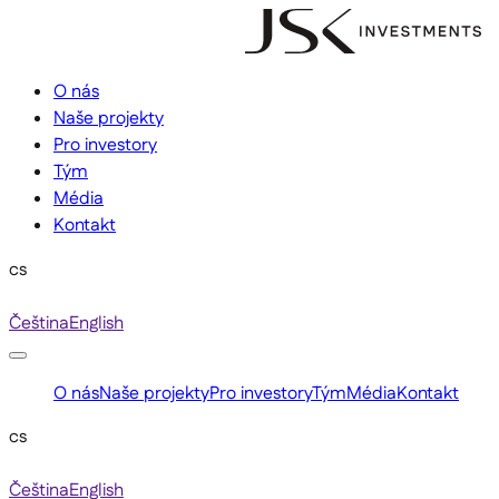
O nás
Naše projekty
Pro investory
Tým
Média
Kontakt
cs
Čeština
English
O nás
Naše projekty
Pro investory
Tým
Média
Kontakt
cs
Čeština
English