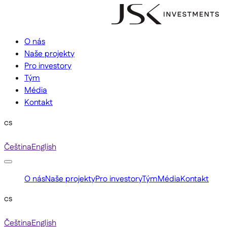
O nás
Naše projekty
Pro investory
Tým
Média
Kontakt
cs
Čeština
English
O nás
Naše projekty
Pro investory
Tým
Média
Kontakt
cs
Čeština
English