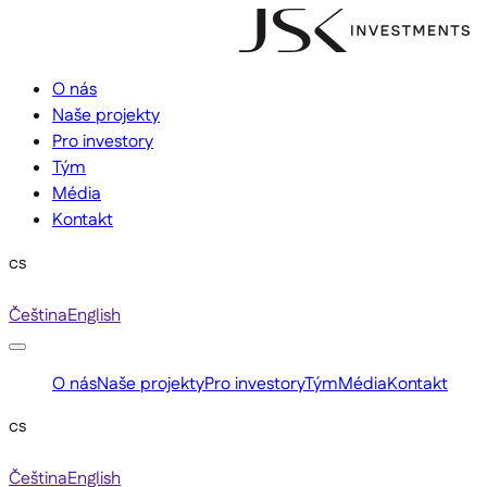
O nás
Naše projekty
Pro investory
Tým
Média
Kontakt
cs
Čeština
English
O nás
Naše projekty
Pro investory
Tým
Média
Kontakt
cs
Čeština
English