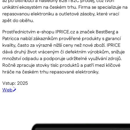
až po distribuci a následný B2B i B2C prodej, což tvoří
unikátní ekosystém na českém trhu. Firma se specializuje na
repasovanou elektroniku a outletové zásoby, které vrací
zpět do oběhu.
Prostřednictvím e-shopu IPRICE.cz a značek BestBerg a
Patricca nabízí zákazníkům prověřené produkty s garancí
kvality, často za výrazně nižší ceny než nové zboží. IPRICE
dává druhý život vráceným či defektním výrobkům, snižuje
množství odpadu a podporuje udržitelné využívání zdrojů.
Ročně zpracuje stovky tisíc produktů a patří mezi klíčové
hráče na českém trhu repasované elektroniky.
Vstup: 2025
Web