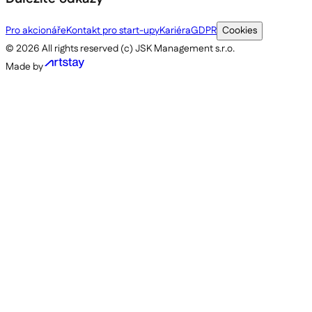
Pro akcionáře
Kontakt pro start-upy
Kariéra
GDPR
Cookies
©
2026
All rights reserved (c) JSK Management s.r.o.
Made by