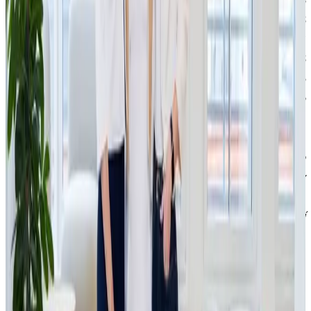
nebereme jako samozřejmost. V České republice je jen
několik samosprávných SICAV a my jsme hrdí, že mezi ně
nyní patříme. JSK
Investments
je investiční skupina, která
funguje jinak než běžné fondy. O našich projektech otevřeně
mluvíme a nebojíme se říct, co se povedlo, i co se
nepovedlo. Investujeme především do
impactových
společností, tedy do těch, které mění svět v lepší místo,“
říká Simona Kijonková,
managing
partner a zakladatelka
JSK
Investments
. „
Před rokem jsem se rozhodla naplno
ponořit do světa investic a jít tou nejnáročnější cestou.
Díky
skvělému investičnímu týmu a všem profesionálům, které
mám kolem sebe pevně věřím, že se nám naši vizi podaří
naplnit.”
dodává Kijonková
.
Fond bude ze začátku tvořen podfondy se specifickým
zaměřením.
Podfond
Private
&
Growth
Equity
se soustředí na
majoritní podíly ve středně velkých firmách s investičním