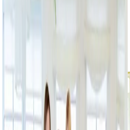
Oznámení
30.9.2025
Simona Kijonková se tak stává jednou z prvních žen
v české historii po roce 1989, které samosprávný
SICAV nejen založily, ale také jej z pozice předsedkyně
představenstva vedou.