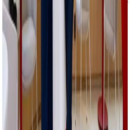
Založením samosprávného SICAV posiluje JSK
Investments
svou pozici na trhu a získává flexibilní nástroj pro další
rozvoj,"
dodává Simona Kijonková.
Sdílej:
Média
Související
příspěvky
Všechny příspěvky
Média
|
PGE
|
Tradeinfo
17.7.2026
Private equity není jen o penězích. „Člověk si