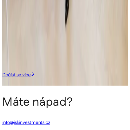
tech startupu Lightly: technologie pro detekci a
analýzu nebezpečných látek
Investiční skupina JSK Investments vstoupila do českého deep-tech
startupu Lightly Technologies, za kterým stojí Monika Štěpánová a
Lukáš Nejdl. Brněnský tým vyvíjí unikátní technologii, která umožňuje
identifikovat původ nebezpečných látek přímo v terénu a propojit
jednotlivé případy napříč regiony i kontinenty. Finance Lightly využije
zejména na akceleraci vývoje produktu a mezinárodní expanzi. Tato
transakce je v souladu s investiční strategií podfondu Venture Capital.
Dočíst se více
Všechny příspěvky
Máte nápad?
info@jskinvestments.cz