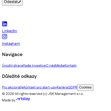
Odeslat
LinkedIn
Instagram
Navigace
Úvodní strana
Naše investice
O nás
Média
Kontakt
Důležité odkazy
Pro akcionáře
Kontakt pro start-upy
Kariéra
GDPR
Cookies
©
2026
All rights reserved (c) JSK Management s.r.o.
Made by