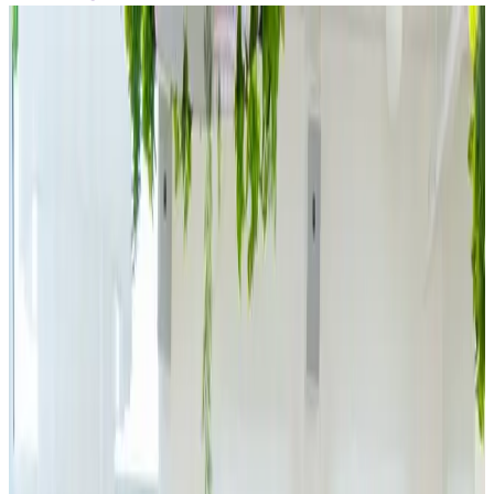
Zpět na příspěvky
JSK Investments
získalo licenci k
založení
samosprávného
SICAV fondu s
proměnným
základním
kapitálem