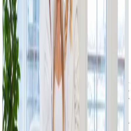
úspěšně získala licenci k založení a řízení samosprávného
investičního fondu kvalifikovaných investorů typu SICAV.
Tento krok představuje zásadní milník v rozvoji skupiny
JSK a umožní ji rozčlenit investiční aktivity do
samostatných podfondů. Počáteční objem prostředků
činí zhruba 2 miliardy korun a do několika let se počítá
s navýšením do řádu vyšších jednotek miliard korun.
Fond je otevřen kvalifikovaným investorům s minimální
investicí 125 000 EUR.
„Získáním licence k založení samosprávného SICAV se naše
vize stát se předním globálním investičním hráčem opět o
kus přiblížila realitě. Děkuji celému našemu JSK týmu, který
na získání licence, dlouhé měsíce skutečně tvrdě pracoval.
Velké poděkování patří také České národní bance za
důvěru a spolupráci. Je to pro nás důležitý milník, který