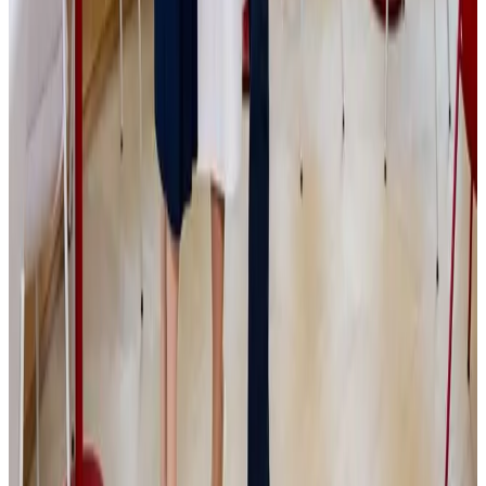
musí obrazně řečeno vyhrnout rukávy a
skutečně pracovat uvnitř firmy,“ říká Jakub
Čížek, Senior Investment Director JSK
Investments
Private equity – Českým firmám často nechybí dobrý produkt,
zákazníci ani ambiciózní zakladatel. Největší překážka přichází ve
chvíli, kdy podnik vyroste natolik, že jej už nelze řídit stejně jako v
začátcích. Majitel musí začít delegovat, vybudovat silnější
management a nastavit procesy, které firmě umožní pokračovat v
růstu. Právě na tuto fázi se zaměřuje investiční skupina JSK
Investments, kterou v roce 2017 založili podnikatelé Simona a Jaromír
Kijonkovi. Vedle kapitálu chce menším a středním společnostem
přinášet také provozní zkušenosti, strategickou podporu a aktivní
zapojení do jejich dalšího rozvoje.
Dočíst se více
Média
|
PGE
|
HN