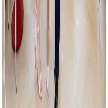
5.6.2026
Miliardy ze Zásilkovny v pohybu. Simona
Kijonková je na nákupech rodinných firem a
odtajňuje nový projekt Primaria
Dva a půl roku po prodeji Zásilkovny odkrývá Simona Kijonková další
plány. Hodlá proinvestovat miliardy do oblastí e-commerce a
zdravotnictví. V dvojrozhovoru s investičním manažerem Jakubem
Čížkem popisuje, proč sází na aktivní provozní know-how, v čem vidí
toxicitu zakladatelů a jak připravuje své tři dospívající děti na správu
rodinného majetku.
Dočíst se více
Oznámení
|
VC
|
JSK
12.5.2026
JSK Investments SICAV a.s. investuje do deep-