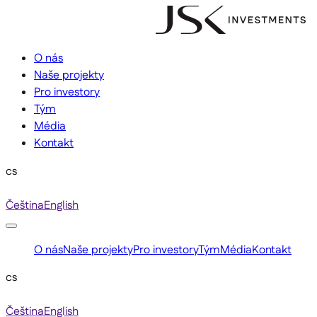
O nás
Naše projekty
Pro investory
Tým
Média
Kontakt
cs
Čeština
English
O nás
Naše projekty
Pro investory
Tým
Média
Kontakt
cs
Čeština
English