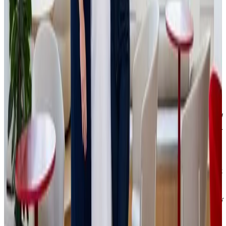
horizontem 5–8 let a klade důraz na škálování a rozvoj v
odvětvích jako e-
commerce
, logistika, FMCG, výroba a
zdravotnictví. Druhým je
podfond Venture
Capital
se
zaměřuje na menšinové vstupy do perspektivních startupů
v raných fázích.
Další oblastí, které se
JSK
Investments
věnuje
jsou
investice do stabilních rodinných firem
s
dlouhodobým investičním horizontem.
"Cílem fondu je dlouhodobé zhodnocení kapitálu. U
podfondů
Private
&
Growth
Equity
očekáváme návratnost
přes 15 % ročně, u Venture
Capital
pak 10 %. SICAV nám
zároveň umožňuje oslovit kvalifikované investory a
nabídnout jim možnost podílet se na tomto růstu společně
s námi. K desítkám investic, do kterých jsme již investovali a
které budou součástí SICAV,
přibudou
v řádu týdnů další
zajímavé projekty do všech zmíněných podfondů.