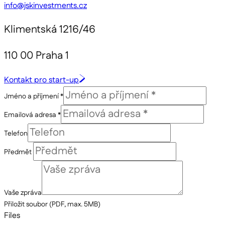
info@jskinvestments.cz
Klimentská 1216/46
110 00 Praha 1
Kontakt pro start-up
Jméno a příjmení *
Emailová adresa *
Telefon
Předmět
Vaše zpráva
Přiložit soubor (PDF, max. 5MB)
Files